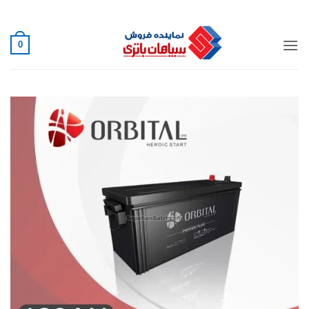
Ski
02188882222
t
conten
0