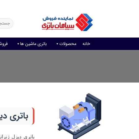
Ski
فروش آنلاین باتری
قیمت باتری ماشین
امداد باتری
t
conten
جستجو
برای:
خانه
محصولات
باتری ماشین ها
فروش
باتری دی
باتری دیزل ژنرات