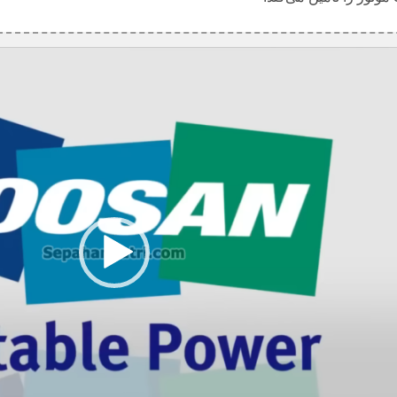
ن
م
ا
ی
ش
گ
ر
و
ی
د
ی
و