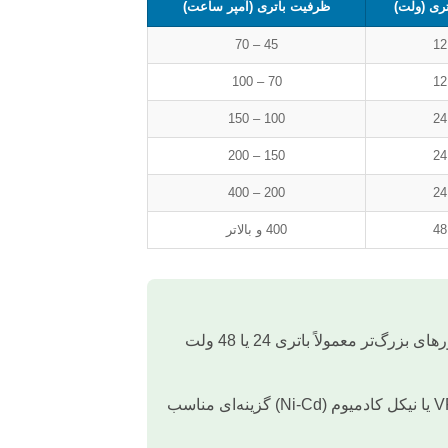
اتری (ولت)
ظرفیت باتری (آمپر ساعت)
45 – 70
12
70 – 100
12
100 – 150
24
150 – 200
24
200 – 400
24
48
400 و بالاتر
ژنراتورهای کوچک اغلب با باتری 12 ولت کار می‌کنند، اما ژنراتورهای بزرگ‌تر معمولاً باتری 24 یا 48 ولت
برای دیزل ژنراتورهای پرقدرت و صنعتی، باتری‌هایی با فناوری VRLA یا نیکل کادمیوم (Ni-Cd) گزینه‌ای مناسب