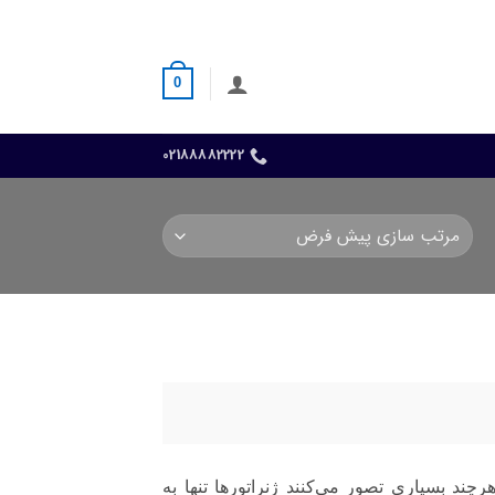
0
02188882222
ند بسیاری تصور می‌کنند ژنراتورها تنها به