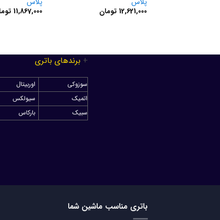
پلاس
پلاس
12,621,000
تومان
11,867,000
توما
+
برندهای باتری
سوزوکی
اوربیتال
اتمیک
سیولکس
سبیک
بارکاس
باتری مناسب ماشین شما