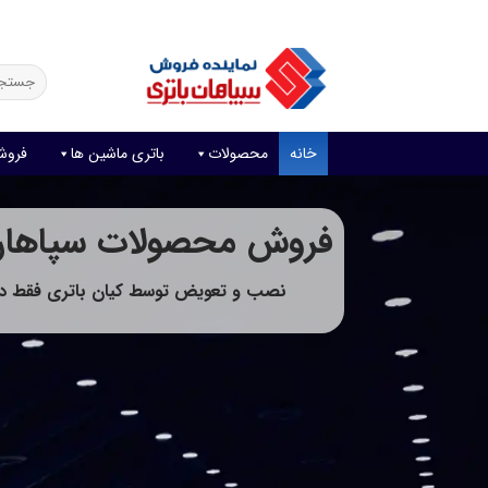
Ski
فروش آنلاین باتری
قیمت باتری ماشین
امداد باتری
t
conten
جستجو
برای:
خانه
محصولات
باتری ماشین ها
فروش
فروش محصولات سپاهان 
نصب و تعویض توسط کیان باتری فقط در 