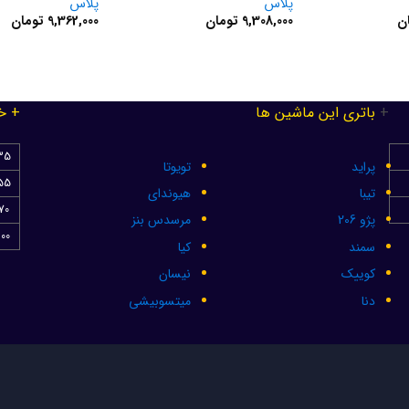
پلاس
پلاس
ن
9,308,000
تومان
9,362,000
تومان
+
باتری این ماشین ها
+
خ
35 آم
پراید
تویوتا
55 آمپ
تیبا
هیوندای
70 آمپ
پژو 206
مرسدس بنز
100 آمپ
سمند
کیا
کوییک
نیسان
دنا
میتسوبیشی