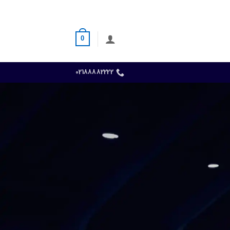
0
02188882222