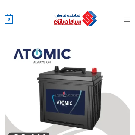
Ski
02188882222
t
conten
0