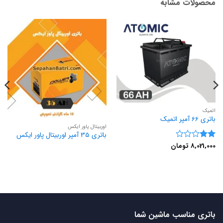
محصولات مشابه
اتمیک
باتری 66 آمپر اتمیک
اوربیتال پاور ایکس
باتری 35 آمپر اوربیتال پاور ایکس
8,021,000
تومان
نمره
2
از
5
باتری مناسب ماشین شما