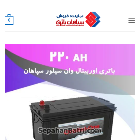
Ski
02188882222
t
conten
0