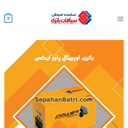
Ski
02188882222
t
conten
0