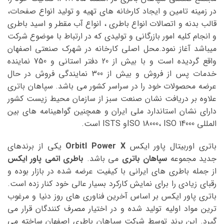
در زمینه تامین و ایجاد کارخانه های تهیه و تولید انواع صفحات،
قالب بدنه و اتصالات انواع باطری ، انواع آب مقطر و اسید باطری
و انجام کلیه امور بازرگانی و تولیدی که در ارتباط با موضوع شرکت
میباشد آغاز نمود.محل اصلی کارخانه در شهرک صنعتی اصفهان
واقع گردیده است و با بیش از 20 دفتر استانی و 750 نماینده
خدمات پس از فروش و بیش از 300 نمایندگی فروش در حال
عرضه محصولات خود را در سراسر کشور می باشد. سپاهان باتری
علاوه بر دریافت نشان صنعت سبز از سازمان محیط زیست کشور
دارای نشان استاندارد ملی ایران و همچنین گواهینامه های بین
المللی ISO 18000، ISO 14000و ISTS است.
باتری اوربیتال پاور ایکس
Orbitl Power X
یکی از برندهای
جدید مجموعه
سپاهان باتری
می باشد.
باطری اتمی پاور ایکس
از جمله باطری های ایرانی با کیفیت عرضه شده در بازار بوده و
رقبای زیادی را برای نمایش کارکرد بسیار عالی خود کنار زده است.
باتری پاور ایکس بر اساس آخرین فناوری های روز دنیا و مرغوب
ترین مواد اولیه تولید شده و در اختیار مصرف کنندگان قرار می
گیرد. این برند توسط شرکت سپاهان باطری اصفهان ساخته می