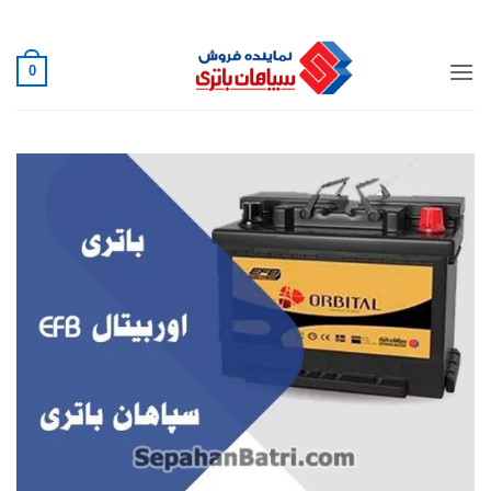
Ski
02188882222
t
conten
0