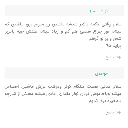
ܡ ܫ ܝ ܚ ܐ
سلام وقتی دکمه بالابر شیشه ماشین رو میزنم برق ماشین کم
میشه نور چراغ سقفی هم کم و زیاد میشه علتش چیه باتری
شمع وایر نو گرفتم
پراید 95
پاسخ
موحدی
سلام مدتی هست هنگام کولر ودرشب لرزش ماشین احساس
میشه وباخاموش کردن کولر مقداری عادی میشه مشکل از شارچه
یاذخیره برق کدوم
پاسخ