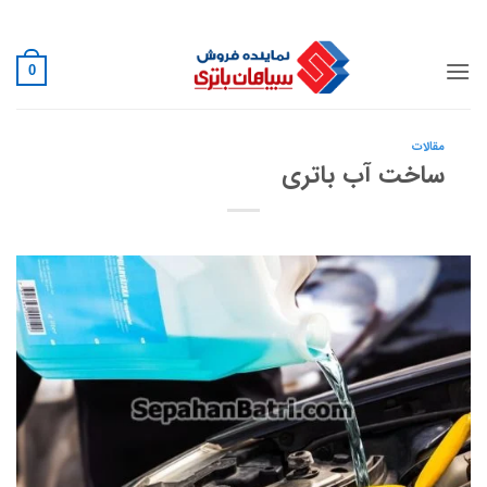
Ski
02188882222
t
conten
0
مقالات
ساخت آب باتری