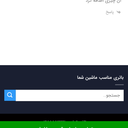
آن چیزی اضافه کرد
پاسخ
باتری مناسب ماشین شما
تلفن تماس: 02188882222