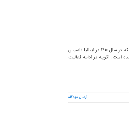
مدل خودرو باتری اصلی باتری جایگزین جولیتا ، میتو ، 4C 60AH 66AH-74AH آلفارومئو، برند ایتالیایی که در سال 1910 در ایتالیا تاسیس
سب شده است. اگرچه در ادامه فعالیت
ارسال دیدگاه