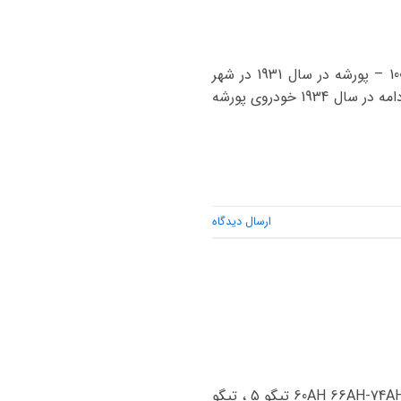
مدل خودرو باتری اصلی باتری جایگزین 911 74AH 100AH کاین ، ماکان ، باکستر ، کیمن ، پانامرا 100AH – پورشه در سال 1931 در شهر
اشتوتگارت آلمان توسط فردیناند پورشه تاسیس شد و در ابتدا به بهینه سازی خودروها مشغول بود. در ادامه در سال 1934 خودروی پورشه
ارسال دیدگاه
مدل خودرو باتری اصلی باتری جایگزین تیگو 7 ، ویانا ، آریزو 5 ، آریزو 6 60AH – تیگو PRO7 هیبرید 60AH 66AH-74AH تیگو 5 ، تیگو