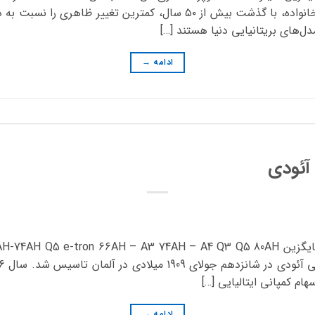
شناخته می‌شود. محصولات این خانواده، با گذشت بیش از ۵۰ سال، کمترین
دل‌های بریتانیایی دنیا هستند […]
ادامه
→
آئودی
مدل خودرو باتری اصلی باتری جایگزین -tron 66AH – A3 74AH – A4 Q3 Q5 80AH
ادامه
→