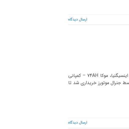
ارسال دیدگاه
مدل خودرو باتری اصلی باتری جایگزین کورسا ، آسترا، رکورد 60AH – امگا، کراس لند 70AH – وکترا، اینسیگنیا، موکا 74AH – کمپانی
 سال 1862 توسط آدام اوپل تاسیس شد. بیشترین درصد سهام این کمپانی در سال 1929 توسط جنرال موتورز خریداری شد تا
ارسال دیدگاه