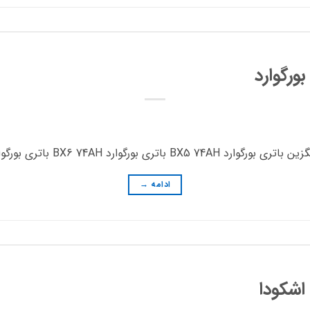
ورگوارد
ورگوارد BX6 74AH باتری بورگوارد BX7 74AH
ادامه
→
اشکودا