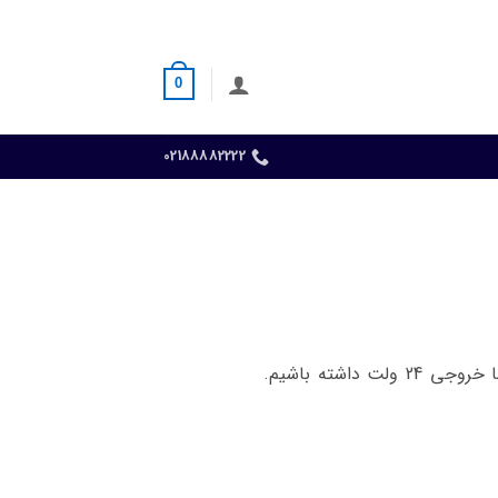
0
02188882222
برای این کار دو باتری 12 ولت ماشین سنگین به صورت سری به هم وصل می شوند تا در مجموع ما خروجی 24 ولت داشته باشیم.