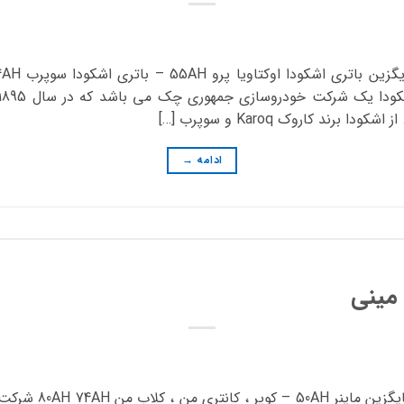
ند کاروک Karoq و سوپرب […]
ادامه
→
مینی
مدل خودرو باتری اصلی