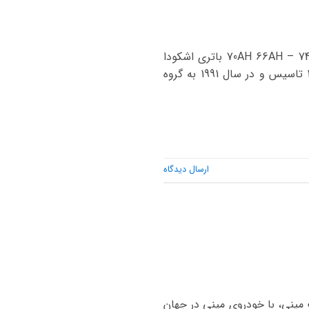
نام خودرو باتری اصلی باتری جایگزین باتری اشکودا اوکتاویا پرو 55AH – باتری اشکودا سوپرب 70AH 66AH – 74AH باتری اشکودا
کاروک 70AH 66AH – 74AH اشکودا یک شرکت خودروسازی جمهوری چک می باشد که در سال 1895 تاسیس و در سال 1991 به گروه
ارسال دیدگاه
 باتری جایگزین ماینر 50AH – کوپر ، کانتری من ، کلاب من 80AH 74AH شرکت مینی، با خودروی مینی در جهان