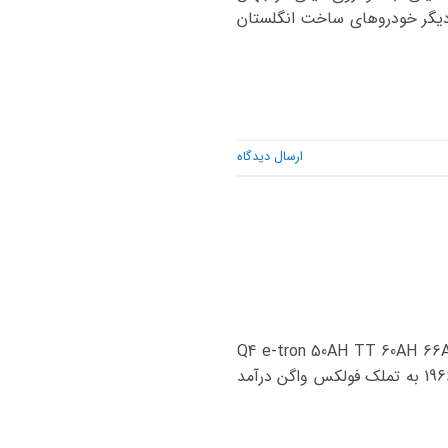
 تغییر ظاهری را نسبت به دیگر خودروهای ساخت انگلستان
ارسال دیدگاه
Q4 e-tron 50AH TT 60AH 66AH-74AH Q5 e
74AH Q7 80AH 100AH R8 کمپانی آئودی در شانزدهم جولای 1909 میلادی در آلمان تاسیس شد. سال 1966 به تملک فولکس واگن درآمد