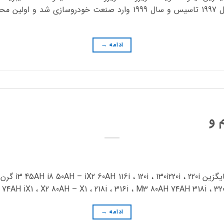
PRO8 74AH – کمپانی چری سال 1997 تاسیس و سال 1999 وارد صنعت خودر
ادامه
→
 و
1 74AH iX1 ، X2 80AH – X1 ، 218i ، 316i ، M3 80AH 74AH 318i ، 320i ، 3
ادامه
→