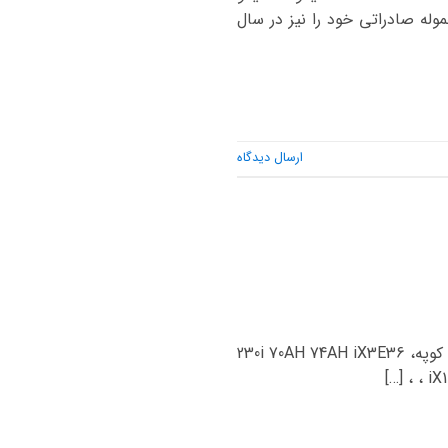
وسازی شد و اولین محموله صادراتی خود را نیز در سال
ارسال دیدگاه
مدل خودرو باتری اصلی باتری جایگزین i3 45AH i8 50AH – iX2 60AH 116i ، 120i ، 130i220i ، 220i گرن کوپه، 230i 70AH 74AH iX3E36
، iX