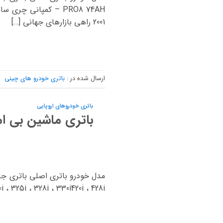
2001 راهی بازارهای جهانی […]
ارسال شده در :
باتری خودرو های چینی
باتری خودروهای اروپایی
باتری ماشین بی ام
25i ، 328i ، 330i420i ، 428i ، […]