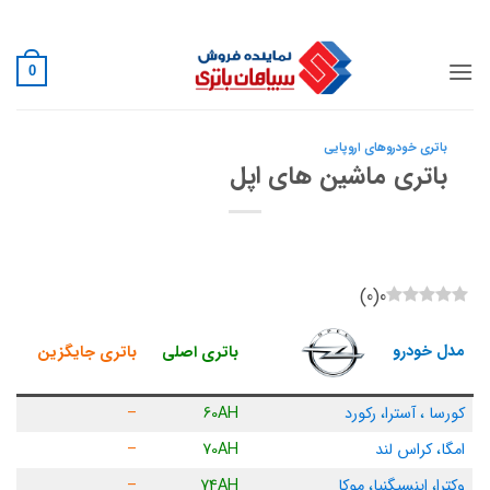
Ski
02188882222
t
conten
0
باتری خودروهای اروپایی
باتری ماشین های اپل
)
0
(
0
مدل خودرو
باتری اصلی
باتری جایگزین
کورسا
،
آسترا
،
رکورد
60AH
–
امگا
،
کراس لند
70AH
–
وکترا
،
اینسیگنیا
،
موکا
74AH
–