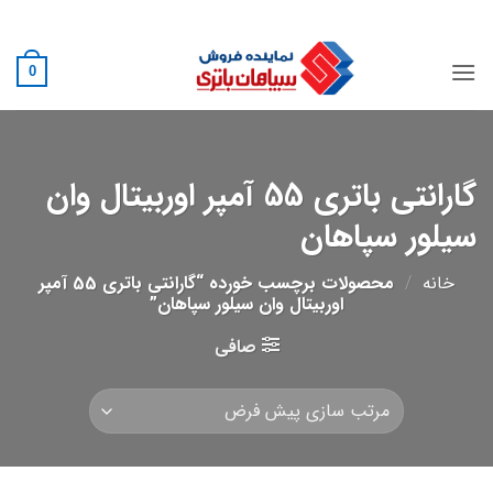
Ski
02188882222
t
conten
0
گارانتی باتری 55 آمپر اوربیتال وان
سیلور سپاهان
خانه
/
محصولات برچسب خورده “گارانتی باتری 55 آمپر
اوربیتال وان سیلور سپاهان”
صافی