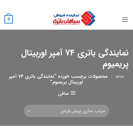
Ski
02188882222
t
conten
0
نمایندگی باتری 74 آمپر اوربیتال
پریمیوم
خانه
/
محصولات برچسب خورده “نمایندگی باتری 74 آمپر
اوربیتال پریمیوم”
صافی