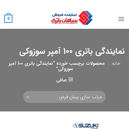
Ski
02188882222
t
conten
0
نمایندگی باتری 100 آمپر سوزوکی
خانه
/
محصولات برچسب خورده “نمایندگی باتری 100 آمپر
سوزوکی”
صافی