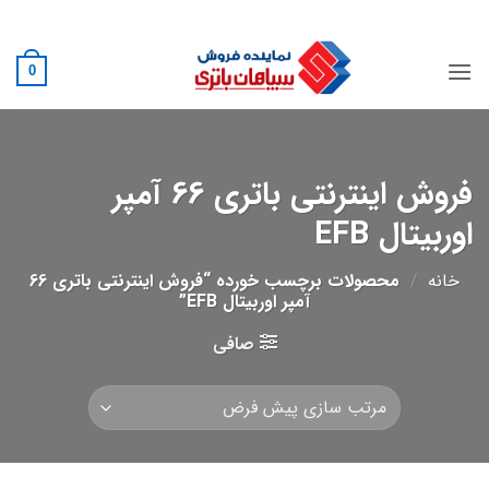
Ski
02188882222
t
conten
0
فروش اینترنتی باتری 66 آمپر
اوربیتال EFB
خانه
/
محصولات برچسب خورده “فروش اینترنتی باتری 66
آمپر اوربیتال EFB”
صافی