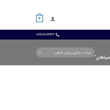
0
02188882222