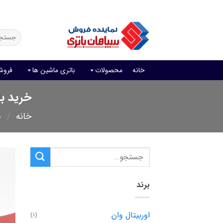
Ski
فروش آنلاین باتری
قیمت باتری ماشین
امداد باتری
t
conten
جستجو
برای:
خانه
محصولات
باتری ماشین ها
فروش
خرید باتری 90 آمپر اور
خانه
/
مح
برند
اوربیتال وان
(1)