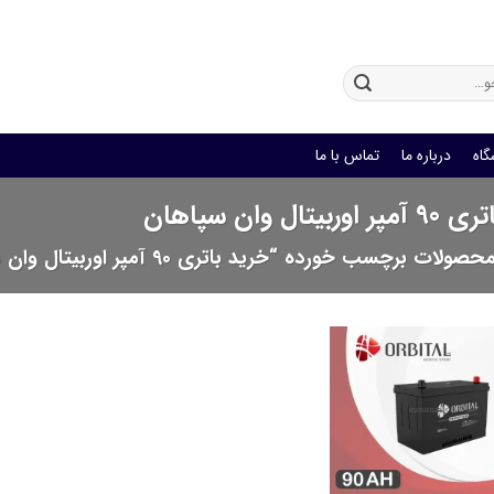
باتری یو پی اس
گاه
درباره ما
تماس با ما
بیتال وان سپاهان
صولات برچسب خورده “خرید باتری 90 آمپر اوربیتال وان سپاهان”