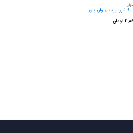
 وان
باتری 90 آمپر اوربیتال وان پاور
11,8
تومان