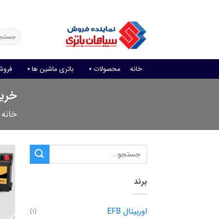
Ski
فروش آنلاین باتری
قیمت باتری ماشین
امداد باتری
t
conten
جستجو
برای:
خانه
محصولات
باتری ماشین ها
فروش
خرید باتری
خانه
برند
اوربیتال EFB
(1)