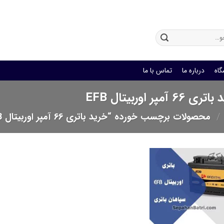
باتری یو پی اس
گاه
درباره ما
تماس با ما
 66 آمپر اوربیتال EFB
/
محصولات برچسب خورده “خرید باتری 66 آمپر اوربیتال EFB”