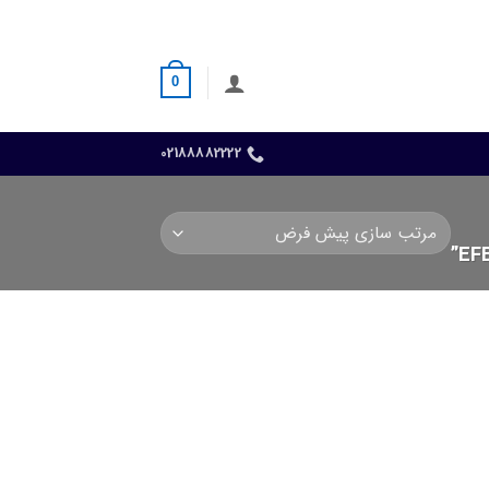
0
02188882222