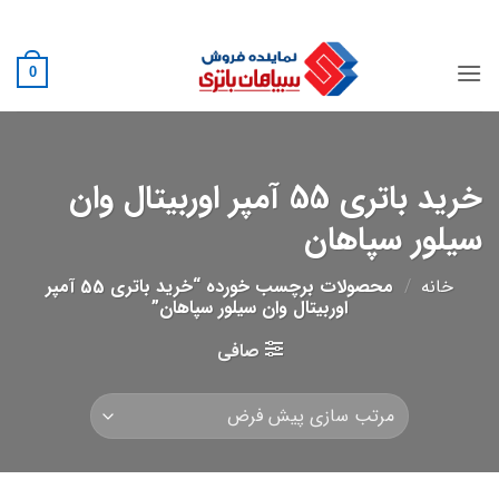
Ski
02188882222
t
conten
0
خرید باتری 55 آمپر اوربیتال وان
سیلور سپاهان
خانه
/
محصولات برچسب خورده “خرید باتری 55 آمپر
اوربیتال وان سیلور سپاهان”
صافی