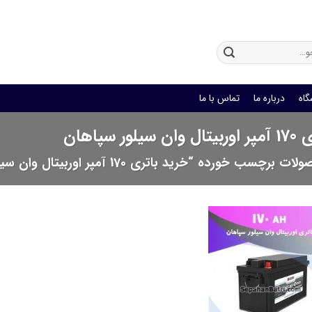
باتری یو پی اس
گاه
درباره ما
تماس با ما
ر سپاهان
برچسب خورده “خرید باتری 170 آمپر اوربیتال وان سیلور سپاهان”