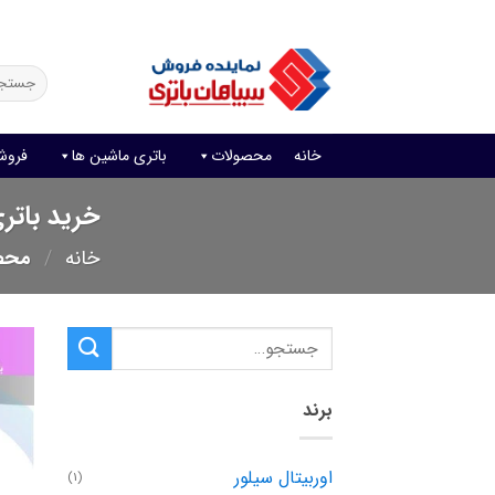
Ski
فروش آنلاین باتری
قیمت باتری ماشین
امداد باتری
t
conten
جستجو
برای:
خانه
محصولات
باتری ماشین ها
فروش
خرید باتری 170 آمپر اوربیتال وان سیلو
خانه
/
محصولات 
برند
اوربیتال سیلور
(1)