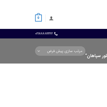
0
02188882222