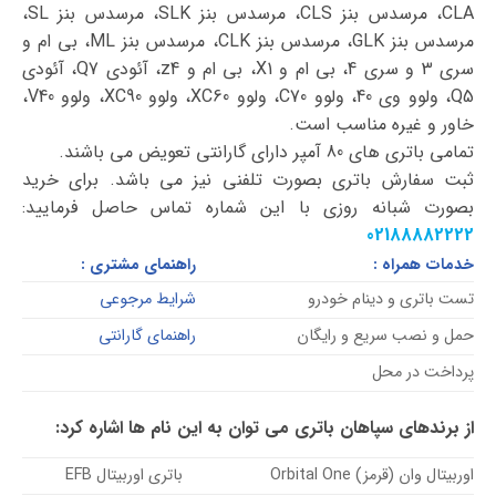
CLA، مرسدس بنز CLS، مرسدس بنز SLK، مرسدس بنز SL،
مرسدس بنز GLK، مرسدس بنز CLK، مرسدس بنز ML، بی ام و
سری 3 و سری 4، بی ام و X1، بی ام و z4، آئودی Q7، آئودی
Q5، ولوو وی 40، ولوو C70، ولوو XC60، ولوو XC90، ولوو V40،
خاور و غیره مناسب است.
تمامی باتری های 80 آمپر دارای گارانتی تعویض می باشند.
ثبت سفارش باتری بصورت تلفنی نیز می باشد. برای خرید
بصورت شبانه روزی با این شماره تماس حاصل فرمایید:
02188882222
خدمات همراه :
راهنمای مشتری :
تست باتری و دینام خودرو
شرایط مرجوعی
حمل و نصب سریع و رایگان
راهنمای گارانتی
پرداخت در محل
از برندهای سپاهان باتری می توان به این نام ها اشاره کرد:
اوربیتال وان (قرمز) Orbital One
باتری اوربیتال EFB