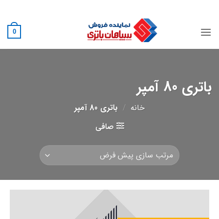
Ski
02188882222
t
conten
0
باتری 80 آمپر
خانه
/
باتری 80 آمپر
صافی