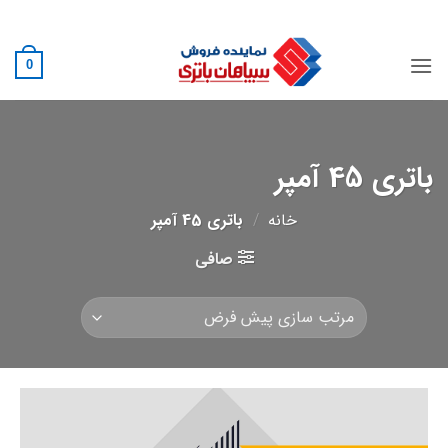
Ski
02188882222
t
conten
0
باتری 45 آمپر
خانه
/
باتری 45 آمپر
صافی