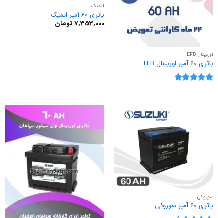
اتمیک
باتری 60 آمپر اتمیک
7,353,000
تومان
اوربیتال EFB
باتری 60 آمپر اوربیتال EFB
نمره
5
از
5
سوزوکی
باتری 60 آمپر سوزوکی