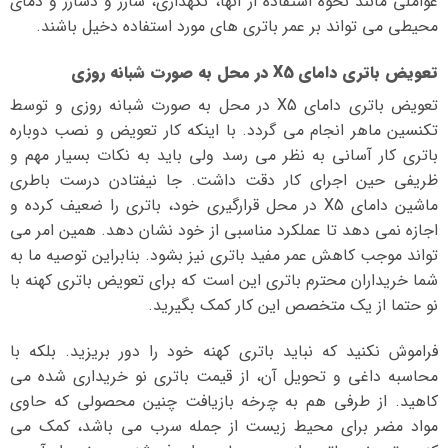
عواملی مانند نحوه استفاده از آنها، نگهداری، شارژ و دشارژ و دمای
محیطی می تواند بر عمر باتری های مورد استفاده دخیل باشند.
تعویض باتری دامای X5 در محل به صورت شبانه روزی
تعویض باتری دامای X5 در محل به صورت شبانه روزی و توسط
تکنسین ماهر انجام می گردد. با اینکه کار تعویض و نصب دوباره
باتری کار آسانی به نظر می رسد ولی باید به نکات بسیار مهم و
ظریفی حین اجرای کار دقت داشت. جا نیفتادن درست باطری
ماشین دامای X5 در محل قرارگیری خود، باتری را ضعیف کرده و
اجازه نمی دهد تا عملکرد مناسبی از خود نشان دهد. همین امر می
تواند موجب کاهش عمر مفید باتری نیز بشود. بنابراین توصیه ما به
شما خریداران محترم باتری این است که برای تعویض باتری کهنه با
نو حتما از یک متخصص این کار کمک بگیرید.
فراموش نکنید که نباید باتری کهنه خود را دور بریزید. بلکه با
محاسبه داغی و تحویل آن، از قیمت باتری نو خریداری شده می
کاهید. از طرفی هم به چرخه بازیافت چنین محصولی که حاوی
مواد مضر برای محیط زیست از جمله سرب می باشد، کمک می