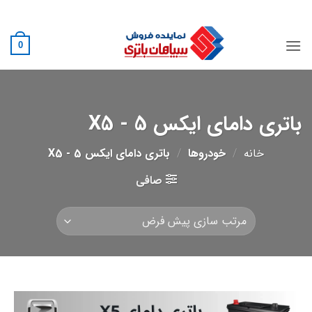
Ski
02188882222
t
conten
0
باتری دامای ایکس 5 - X5
خانه
/
خودروها
/
باتری دامای ایکس 5 - X5
صافی