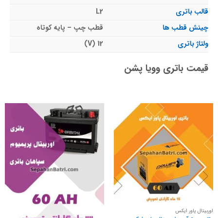
قالب باتری
L2
چینش قطب ها
قطب چپ – پایه کوتاه
ولتاژ باتری
12 (V)
قیمت باتری وویا پشن
اوربیتال پاور ایکس