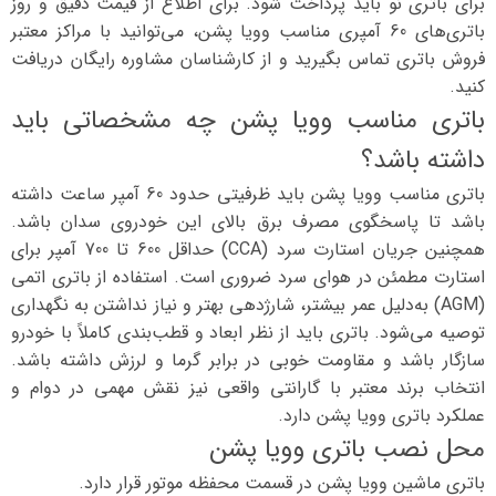
برای باتری نو باید پرداخت شود. برای اطلاع از قیمت دقیق و روز
باتری‌های 60 آمپری مناسب وویا پشن، می‌توانید با مراکز معتبر
فروش باتری تماس بگیرید و از کارشناسان مشاوره رایگان دریافت
کنید.
باتری مناسب وویا پشن چه مشخصاتی باید
داشته باشد؟
باتری مناسب وویا پشن باید ظرفیتی حدود 60 آمپر ساعت داشته
باشد تا پاسخگوی مصرف برق بالای این خودروی سدان باشد.
همچنین جریان استارت سرد (CCA) حداقل 600 تا 700 آمپر برای
استارت مطمئن در هوای سرد ضروری است. استفاده از باتری اتمی
(AGM) به‌دلیل عمر بیشتر، شارژدهی بهتر و نیاز نداشتن به نگهداری
توصیه می‌شود. باتری باید از نظر ابعاد و قطب‌بندی کاملاً با خودرو
سازگار باشد و مقاومت خوبی در برابر گرما و لرزش داشته باشد.
انتخاب برند معتبر با گارانتی واقعی نیز نقش مهمی در دوام و
عملکرد باتری وویا پشن دارد.
محل نصب باتری وویا پشن
باتری ماشین وویا پشن در قسمت محفظه موتور قرار دارد.