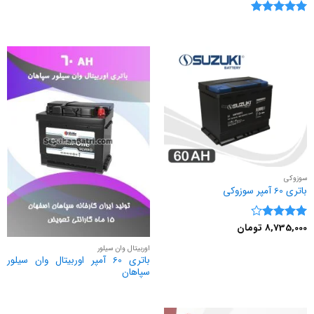
نمره
5
از
5
سوزوکی
باتری 60 آمپر سوزوکی
8,735,000
تومان
نمره
4
از 5
اوربیتال وان سیلور
باتری 60 آمپر اوربیتال وان سیلور
سپاهان