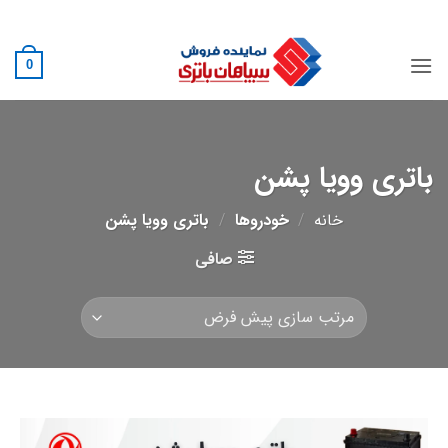
Ski
02188882222
t
conten
0
باتری وویا پشن
خانه
/
خودروها
/
باتری وویا پشن
صافی