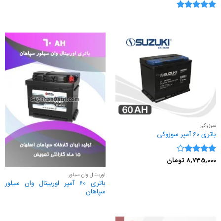
نمره
5
از
5
سوزوکی
باتری 60 آمپر سوزوکی
8,735,000
تومان
نمره
4
از 5
اوربیتال وان سیلور
باتری 60 آمپر اوربیتال وان سیلور
سپاهان