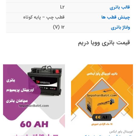
قالب باتری
L2
چینش قطب ها
قطب چپ – پایه کوتاه
ولتاژ باتری
12 (V)
قیمت باتری وویا دریم
اوربیتال پاور ایکس