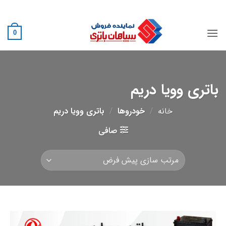
Ski
02188882222
t
conten
0
باتری وویا دریم
خانه
/
خودروها
/
باتری وویا دریم
صافی