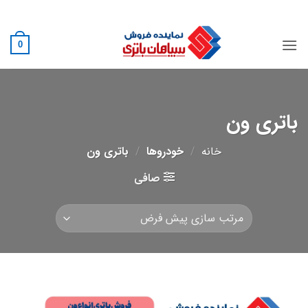
Ski
02188882222
t
conten
0
باتری ون
خانه
/
خودروها
/
باتری ون
صافی