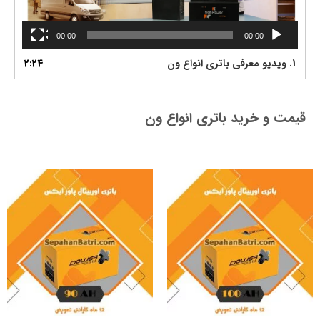
ی
د
00:00
00:00
ی
و
1.
ویدیو معرفی باتری انواع ون
2:24
قیمت و خرید باتری انواع ون