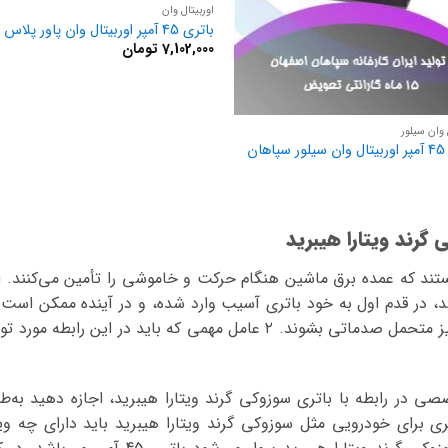
اوربیتال وان
باتری 45 آمپر اوربیتال وان پاور پلاس
7,102,000
تومان
 وان سیلور
ان
گرند ویتارا هیبرید
ام ۲ عاملی هستند که عمده برق ماشین هنگام حرکت و خاموشی را تأمین می‌کنند
د، در قدم اول به خود باتری آسیب وارد شده، و در آینده ممکن است
کل سیستم برقی ماشین نیز متحمل صدماتی بشوند. ۲ عامل مهمی که باید در ا
در رابطه با باتری سوزوکی گرند ویتارا هیبرید، اجازه دهید به‌طو
ری برای خودرویی مثل سوزوکی گرند ویتارا هیبرید باید دارای چه وی