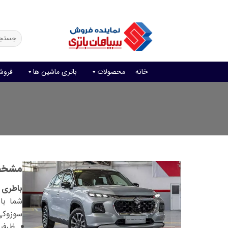
Ski
فروش آنلاین باتری
قیمت باتری ماشین
امداد باتری
t
conten
جستجو
برای:
خانه
محصولات
باتری ماشین ها
فروش
مشخصا
باطری م
شما با
سوزوکی 
ظرفیت با