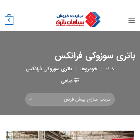
Ski
02188882222
t
conten
0
باتری سوزوکی فرانکس
خانه
/
خودروها
/
باتری سوزوکی فرانکس
صافی