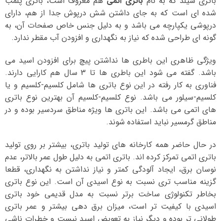
باتری سیلد که به نام
باتری اتمی
هم معروف است، باتری پلمب
شده ای است که به جای داشتن شش درپوش جدا از هم، دارای
درپوشی یکپارچه می باشد و به دلیل جنس خاص صفحات آن، به
گونه ای طراحی شده که نیاز به نگهداری و افزودن آب مقطر ندارد.
ویژگی ظاهری این باطری ها نداشتن پیچ برای افزودن اسید می
باشد. گفته می شود این باطری ها تا 3 سال هم کارایی دارند.
فناوری به کار رفته در این نوع باتری ها شامل کلسیم-کلسیم و یا
کلسیم-سیلور می باشد. نوع کلسیم-کلسیم آن بهترین نوع باتری
های اتمی می باشد. این باتری ها ویژه مناطق سردسیر بوده و در
مناطق گرمسیر نباید استفاده شوند.
در حال حاضر همه کارخانه های تولید باتری، بیشتر بر روی تولید
باتری اتمی تمرکز کرده اند. باتری اتمی به دلیل طول عمر بالاتر، عدم
نوسان برق، ایجاد آلودگی کمتر و نیاز نداشتن به نگهداری، قطعا
گزینه مناسب تری نسبت به نوع اسیدی آن است. این نوع باتری
بخاطر تکنولوژی ساخت برتر نسبت به مدل قدیمی خود باتری
اسیدی با کیفیت تر است، میزان برق دهی بیشتر و عمر باتری
طولانی تر بوده و دیگر نیاز به تعویض اسید نیست و خطرات ناشی