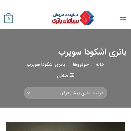
Ski
02188882222
t
conten
0
باتری اشکودا سوپرب
خانه
/
خودروها
/
باتری اشکودا سوپرب
صافی