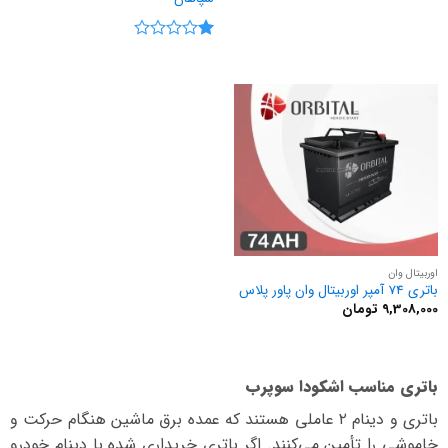
نمره
1
از
5
اوربیتال وان
باتری 74 آمپر اوربیتال وان پاور پلاس
9,308,000
تومان
باتری مناسب اشکودا سوپرب
باتری و دینام ۲ عاملی هستند که عمده برق ماشین هنگام حرکت و
خاموشی را تأمین می‌کنند. اگر باتری خریداری شده با دینام خودرو