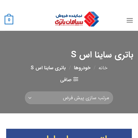
Ski
02188882222
t
conten
0
باتری ساینا اس S
خانه
/
خودروها
/
باتری ساینا اس S
صافی