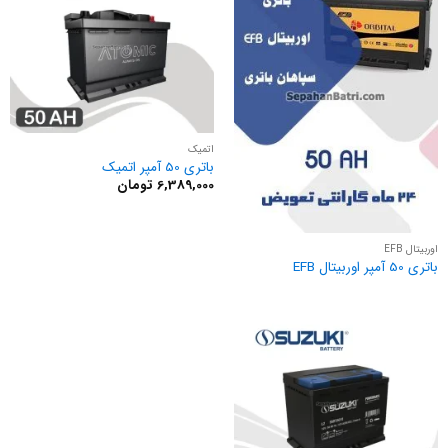
اتمیک
باتری 50 آمپر اتمیک
6,389,000
تومان
اوربیتال EFB
باتری 50 آمپر اوربیتال EFB