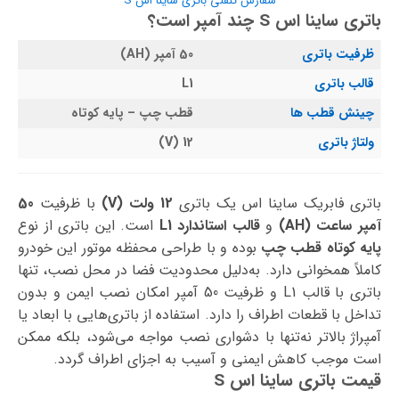
سفارش تلفنی باتری ساینا اس S
باتری ساینا اس S چند آمپر است؟
ظرفیت باتری
50 آمپر (AH)
قالب باتری
L1
چینش قطب ها
قطب چپ – پایه کوتاه
ولتاژ باتری
12 (V)
باتری فابریک ساینا اس یک باتری
12 ولت (V)
با ظرفیت
50
آمپر ساعت (AH)
و
قالب استاندارد L1
است. این باتری از نوع
پایه کوتاه قطب چپ
بوده و با طراحی محفظه موتور این خودرو
کاملاً همخوانی دارد. به‌دلیل محدودیت فضا در محل نصب، تنها
باتری با قالب L1 و ظرفیت 50 آمپر امکان نصب ایمن و بدون
تداخل با قطعات اطراف را دارد. استفاده از باتری‌هایی با ابعاد یا
آمپراژ بالاتر نه‌تنها با دشواری نصب مواجه می‌شود، بلکه ممکن
است موجب کاهش ایمنی و آسیب به اجزای اطراف گردد.
قیمت باتری ساینا اس S