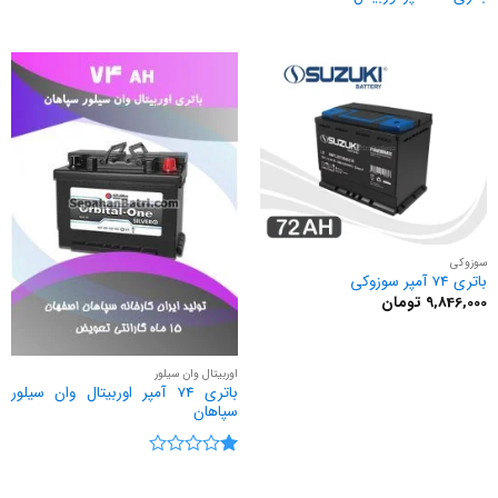
سوزوکی
باتری 74 آمپر سوزوکی
9,846,000
تومان
اوربیتال وان سیلور
باتری 74 آمپر اوربیتال وان سیلور
سپاهان
نمره
1