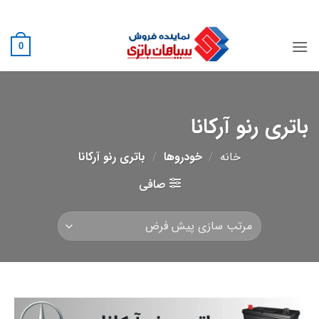
Ski
02188882222
t
conten
0
باتری رنو آرکانا
خانه
/
خودروها
/
باتری رنو آرکانا
صافی