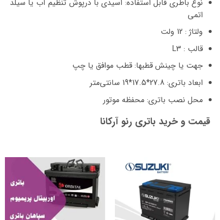
نوع باطری قابل استفاده: اسیدی با درپوش تنظیم آب یا سیلد
اتمی
ولتاژ : 12 ولت
قالب : L3
جهت یا چینش قطبها: قطب موافق یا چپ
ابعاد باتری: 27.8*17.5*19 سانتی‌متر
محل نصب باتری: محفظه موتور
قیمت و خرید باتری رنو آرکانا