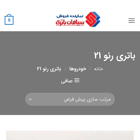
Ski
02188882222
t
conten
0
باتری رنو 21
خانه
/
خودروها
/
باتری رنو 21
صافی