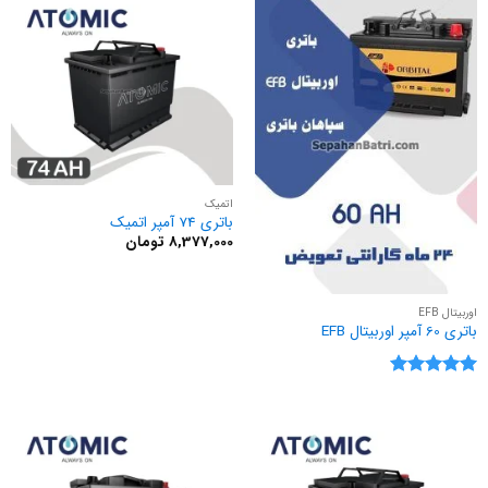
اتمیک
باتری 74 آمپر اتمیک
8,377,000
تومان
اوربیتال EFB
باتری 60 آمپر اوربیتال EFB
نمره
5
از
5