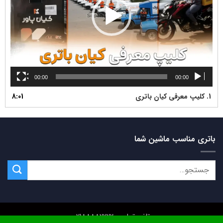
00:00
00:00
1.
کلیپ معرفی کیان باتری
8:01
باتری مناسب ماشین شما
تلفن تماس: 02188882222