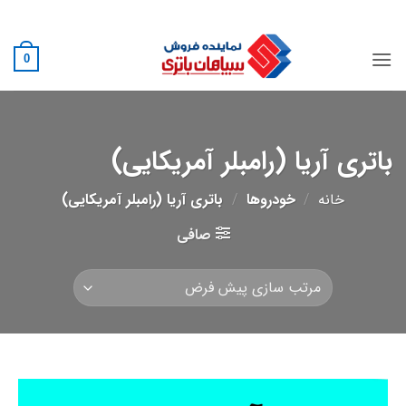
Ski
02188882222
t
conten
0
باتری آریا (رامبلر آمریکایی)
خانه
/
خودروها
/
باتری آریا (رامبلر آمریکایی)
صافی