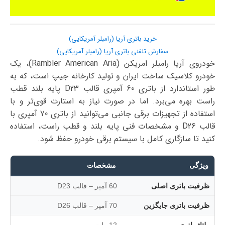
خرید باتری آریا (رامبلر آمریکایی)
سفارش تلفنی باتری آریا (رامبلر آمریکایی)
خودروی آریا رامبلر امریکن (Rambler American Aria)، یک
خودرو کلاسیک ساخت ایران و تولید کارخانه جیپ است، که به
طور استاندارد از باتری 60 آمپری قالب D23 پایه بلند قطب
راست بهره می‌برد. اما در صورت نیاز به استارت قوی‌تر و با
استفاده از تجهیزات برقی جانبی می‌توانید از باتری 70 آمپری با
قالب D26 و مشخصات فنی پایه بلند و قطب راست، استفاده
کنید تا سازگاری کامل با سیستم برقی خودرو حفظ شود.
ویژگی
مشخصات
ظرفیت باتری اصلی
60 آمپر – قالب D23
ظرفیت باتری جایگزین
70 آمپر – قالب D26
ولتاژ باتری
12 ولت