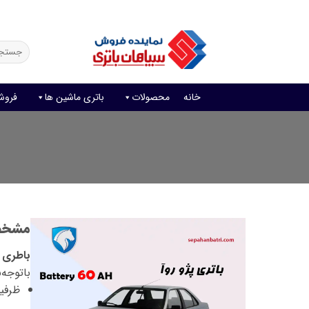
Ski
فروش آنلاین باتری
قیمت باتری ماشین
امداد باتری
t
conten
جستجو
برای:
خانه
محصولات
باتری ماشین ها
فروش
مشخصا
باطری م
با‌توجه
ظرفیت با