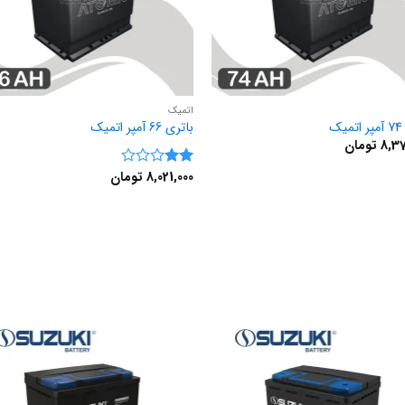
اتمیک
ک
باتری 66 آمپر اتمیک
8,37
تومان
8,021,000
تومان
نمره
2
از
5