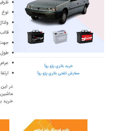
ظرفیت ها
نوع ب
ولتاژ : 12
قالب : ال 2 (
جهت 
طول: 24.2 سا
عرض: 17.5 
خرید باتری پژو روآ
ارتفاع: 19
سفارش تلفنی باتری پژو روآ
در این 
ماشین 
خرید با