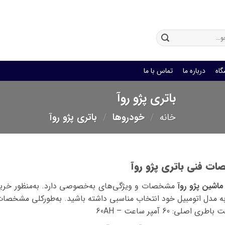
باتری یو پی اس
گاه
درباره ما
تماس با ما
باتری پژو روآ
خانه
/
خودروها
/
باتری پژو روآ
ت فنی باتری پژو روآ
اشین پژو روآ
مشخصات و ویژگی‌های به‌خصوصی دارد. به‌منظور خرید ب
‌به مدل اتومبیل خود انتخاب مناسبی داشته باشید. به‌طورکلی مشخصات
طری اصلی: 60 آمپر ساعت – 60AH