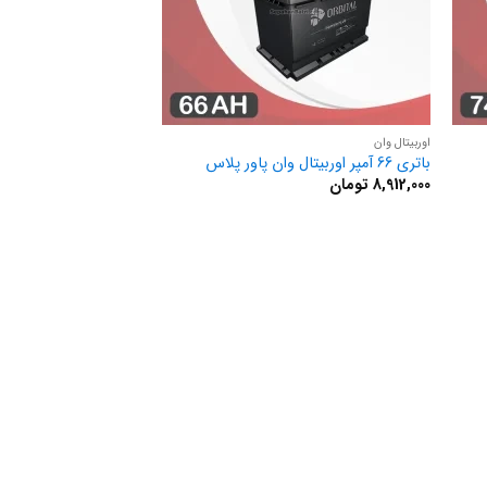
اوربیتال وان
باتری 66 آمپر اوربیتال وان پاور پلاس
8,912,000
تومان