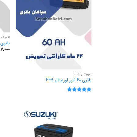
اتمیک
باتری 74 آمپر اتمی
7,000
اوربیتال EFB
باتری 60 آمپر اوربیتال EFB
نمره
5
از
5