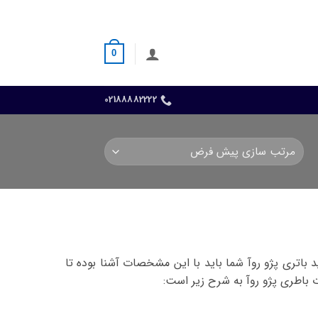
0
02188882222
اتری پژو روآ شما باید با این مشخصات آشنا بوده تا
 باطری پژو روآ به شرح زیر است: