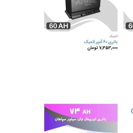
اتمیک
باتری 60 آمپر اتمیک
7,353,000
تومان