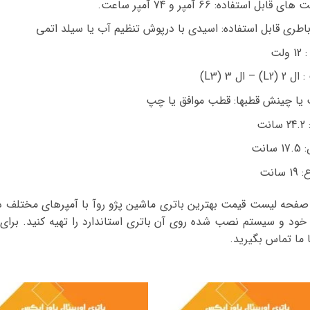
ی قابل استفاده: 66 آمپر و 74 آمپر ساعت.
اطری قابل استفاده: اسیدی با درپوش تنظیم آب یا سیلد اتمی
 ولت
L2) – ال 3 (L3)
یا چینش قطبها: قطب موافق یا چپ
نت
سانت
 سانت
صفحه لیست قیمت بهترین باتری ماشین پژو روآ با آمپرهای مختلف درج
خود و سیستم نصب شده روی آن باتری استاندارد را تهیه کنید. برای
 ما تماس بگیرید.