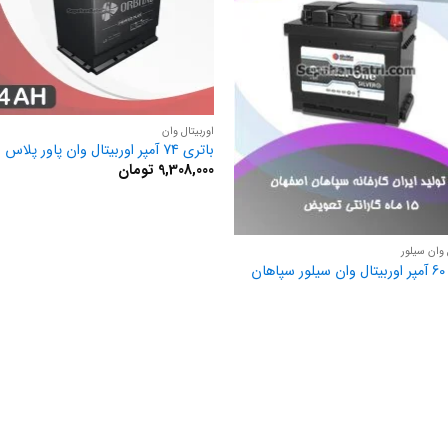
اوربیتال وان
باتری 74 آمپر اوربیتال وان پاور پلاس
9,308,000
تومان
 وان سیلور
ان