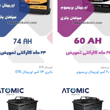
 پریمیوم
اوربیتال EFB
وم
باتری 74 آمپر اوربیتال EFB