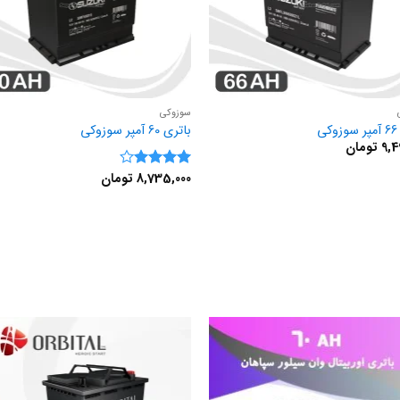
سوزوکی
ی
باتری 60 آمپر سوزوکی
9,4
تومان
8,735,000
تومان
نمره
4
از 5