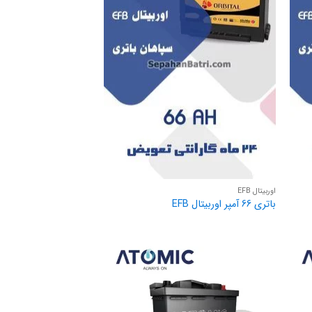
اوربیتال EFB
باتری 66 آمپر اوربیتال EFB