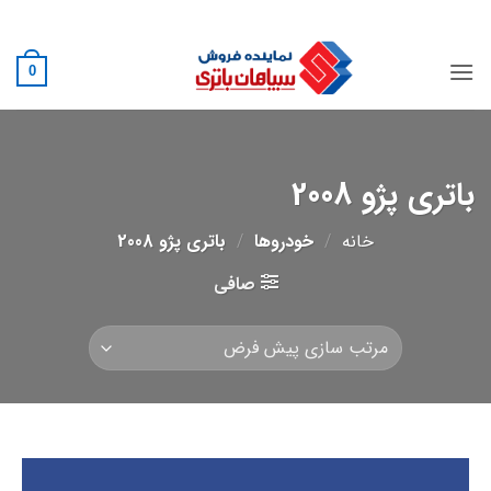
Ski
02188882222
t
conten
0
باتری پژو 2008
خانه
/
خودروها
/
باتری پژو 2008
صافی