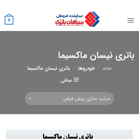
Ski
02188882222
t
conten
0
باتری نیسان ماکسیما
خانه
/
خودروها
/
باتری نیسان ماکسیما
صافی