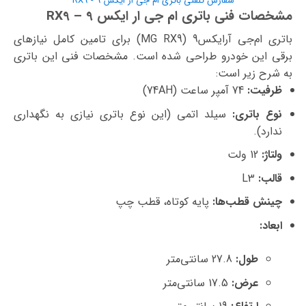
سفارش تلفنی باتری ام جی ار ایکس 9 - RX9
مشخصات فنی باتری ام جی ار ایکس 9 – RX9
باتری ام‌جی آرایکس9 (MG RX9) برای تامین کامل نیازهای
برقی این خودرو طراحی شده است. مشخصات فنی این باتری
به شرح زیر است:
ظرفیت:
74 آمپر ساعت (74AH)
نوع باتری:
سیلد اتمی (این نوع باتری نیازی به نگهداری
ندارد).
ولتاژ:
12 ولت
قالب:
L3
چینش قطب‌ها:
پایه کوتاه، قطب چپ
ابعاد:
طول:
27.8 سانتی‌متر
عرض:
17.5 سانتی‌متر