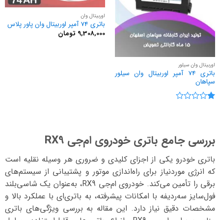
اوربیتال وان
باتری 74 آمپر اوربیتال وان پاور پلاس
9,308,000
تومان
اوربیتال وان سیلور
باتری 74 آمپر اوربیتال وان سیلور
سپاهان
نمره
1
از
5
بررسی جامع باتری خودروی ام‌جی RX9
باتری خودرو یکی از اجزای کلیدی و ضروری هر وسیله نقلیه است
که انرژی موردنیاز برای راه‌اندازی موتور و پشتیبانی از سیستم‌های
برقی را تأمین می‌کند. خودروی ام‌جی RX9، به‌عنوان یک شاسی‌بلند
فول‌سایز سه‌ردیفه با امکانات پیشرفته، به باتری‌ای با عملکرد بالا و
مشخصات دقیق نیاز دارد. این مقاله به بررسی ویژگی‌های باتری