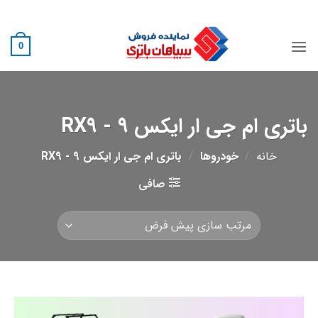
Ski
02188882222
t
conten
0
باتری ام جی ار ایکس 9 - RX9
خانه
/
خودروها
/
باتری ام جی ار ایکس 9 - RX9
صافی