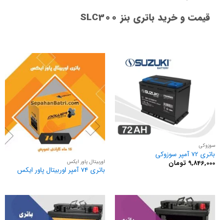
قیمت و خرید باتری بنز SLC300
سوزوکی
باتری 72 آمپر سوزوکی
اوربیتال پاور ایکس
9,846,000
تومان
باتری 74 آمپر اوربیتال پاور ایکس