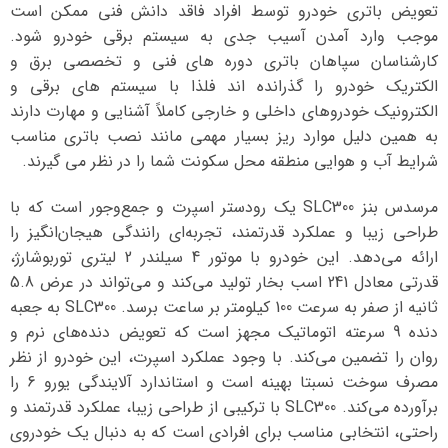
تعویض باتری خودرو توسط افراد فاقد دانش فنی ممکن است
موجب وارد آمدن آسیب جدی به سیستم برقی خودرو شود.
کارشناسان سپاهان باتری دوره های فنی و تخصصی برق و
الکتریک خودرو را گذرانده اند فلذا با سیستم های برقی و
الکترونیک خودروهای داخلی و خارجی کاملاً آشنایی و مهارت دارند
به همین دلیل موارد ریز بسیار مهمی مانند نصب باتری مناسب
شرایط آب و هوایی منطقه محل سکونت شما را در نظر می گیرند.
مرسدس بنز SLC300 یک رودستر اسپرت و جمع‌وجور است که با
طراحی زیبا و عملکرد قدرتمند، تجربه‌ای رانندگی هیجان‌انگیز را
ارائه می‌دهد. این خودرو با موتور 4 سیلندر 2 لیتری توربوشارژ،
قدرتی معادل 241 اسب بخار تولید می‌کند و می‌تواند در عرض 5.8
ثانیه از صفر به سرعت 100 کیلومتر بر ساعت برسد. SLC300 به جعبه
دنده 9 سرعته اتوماتیک مجهز است که تعویض دنده‌های نرم و
روان را تضمین می‌کند. با وجود عملکرد اسپرت، این خودرو از نظر
مصرف سوخت نسبتا بهینه است و استاندارد آلایندگی یورو 6 را
برآورده می‌کند. SLC300 با ترکیبی از طراحی زیبا، عملکرد قدرتمند و
راحتی، انتخابی مناسب برای افرادی است که به دنبال یک خودروی