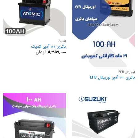
اتمیک
باتری 100 آمپر اتمیک
11,359,000
تومان
اوربیتال EFB
باتری 100 آمپر اوربیتال EFB