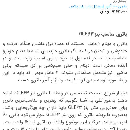
اوربیتال وان
باتری 100 آمپر اوربیتال وان پاور پلاس
12,621,000
تومان
باتری مناسب بنز GLE63
باتری و دینام ۲ عاملی هستند که عمده برق ماشین هنگام حرکت و
خاموشی را تأمین می‌کنند. اگر باتری خریداری شده با دینام خودرو
متناسب نباشد، در قدم اول به خود باتری آسیب وارد شده، و در
آینده ممکن است دینام و حتی سیم‌کشی و کل سیستم برقی
ماشین نیز متحمل صدماتی بشوند. ۲ عامل مهمی که باید در این
رابطه مورد توجه جدی قرار بگیرند، ولتاژ و آمپر باتری هستند.
قبل از شروع صحبت تخصصی در رابطه با باتری بنز GLE63، اجازه
دهید به‌طور کلی به شما بگوییم که بهترین و مناسب‌ترین باتری
برای خودرویی مثل بنز GLE63 باید دارای چه ویژگی‌هایی باشد.
به‌صورت فابریک، باتری که روی بنز GLE63 سوار می‌شود باتری 80
آمپر می‌باشد. در کنار این موضوع ولتاژ این باتری نیز ۱۲ ولت است.
تقریبا اکثر خودروهای سواری دارای باتری های با ولتاژ 12 ولت می