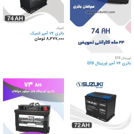
اتمیک
باتری 74 آمپر اتمیک
8,377,000
تومان
اوربیتال EFB
باتری 74 آمپر اوربیتال EFB