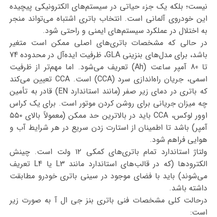
نیست؛ بلکه یک جزء حیاتی در سیستم‌های الکترونیکی پیچیده
این خودروی آلمانی است. انتخاب باتری اشتباه می‌تواند منجر
به اختلال در عملکرد سیستم‌های ایمنی و راحتی شود.
در حالی که مشخصات باتری‌های اصلی ممکن است متغیر
باشد، برای مدل‌های بنزینی GLA، ظرفیت ایده‌آل در محدوده 74
تا 80 آمپر ساعت (Ah) تعریف می‌شود. اما مهم‌تر از ظرفیت
اسمی، جریان راه‌اندازی سرد (CCA) است. CCA تعیین می‌کند
که باتری در دمای زیر صفر (مانند استاندارد EN) قادر به تأمین
چه میزان جریانی برای روشن کردن موتور است. برای یک کراس
اوور لوکس، CCA باید در بالاترین حد ممکن (معمولاً بالای ۵۵۰
آمپر) باشد تا اطمینان از استارت زدن سریع در هر شرایط آب و
هوایی فراهم شود.
ولتاژ استاندارد تمام باتری‌های کمکی ۱۲ ولت است. چینش
الکترودها (که در قالب‌های استاندارد مانند L3 یا L4 تعریف
می‌شوند) باید با فضای موجود در سینی باتری خودرو مطابقت
داشته باشد.
درحالت کلی مشخصات فنی باتری بنز جی ال آ به صورت زیر
است: