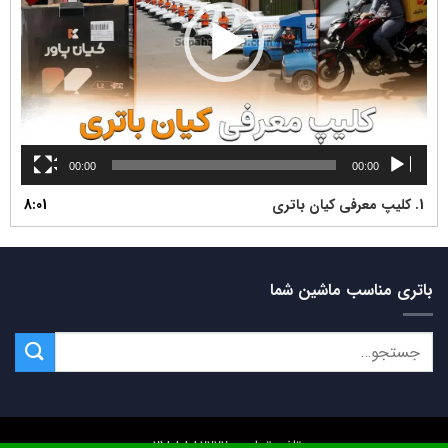
00:00
00:00
1.
کلیپ معرفی کیان باتری
8:01
باتری مناسب ماشین شما
تلفن تماس: 02188882222