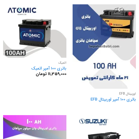
اتمیک
باتری 100 آمپر اتمیک
11,359,000
تومان
اوربیتال EFB
باتری 100 آمپر اوربیتال EFB