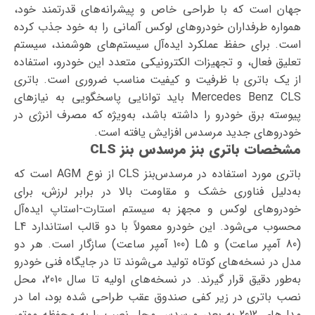
جهان است که با طراحی خاص و پیشرانه‌های قدرتمند خود،
همواره طرفداران خودروهای لوکس آلمانی را به خود جذب کرده
است. برای حفظ عملکرد ایده‌آل سیستم‌های هوشمند، سیستم
تعلیق فعال، و تجهیزات الکترونیکی متعدد این خودرو، استفاده
از یک باتری با ظرفیت و کیفیت مناسب ضروری است. باتری
Mercedes Benz CLS باید توانایی پاسخگویی به نیازهای
پیوسته برق خودرو را داشته باشد، به‌ویژه که مصرف انرژی در
خودروهای جدید مرسدس افزایش یافته است.
مشخصات باتری بنز مرسدس بنز CLS
باتری مورد استفاده در مرسدس‌بنز CLS از نوع AGM است که
به‌دلیل فناوری خشک و مقاومت بالا در برابر لرزش، برای
خودروهای لوکس و مجهز به سیستم استارت-استاپ ایده‌آل
محسوب می‌شود. این خودرو معمولاً با دو قالب استاندارد L4
(80 آمپر ساعت) و L5 (100 آمپر ساعت) سازگار است. هر دو
مدل در نسخه‌های کوتاه تولید می‌شوند تا در جایگاه فنی خودرو
به‌طور دقیق قرار گیرند. در نسخه‌های اولیه تا سال 2010، محل
نصب باتری در زیر کفی صندوق عقب طراحی شده بود، اما در
مدل‌های 2012 به بعد، مرسدس محل نصب را به محفظه موتور