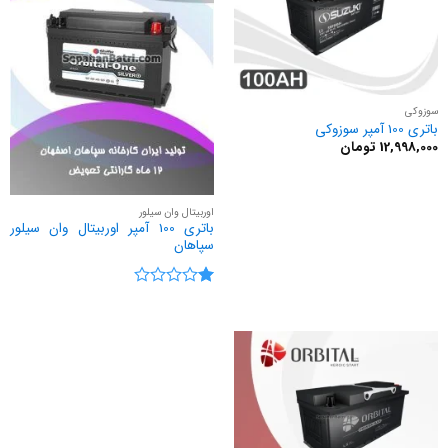
سوزوکی
باتری 100 آمپر سوزوکی
12,998,000
تومان
اوربیتال وان سیلور
باتری 100 آمپر اوربیتال وان سیلور
سپاهان
نمره
1
از
5