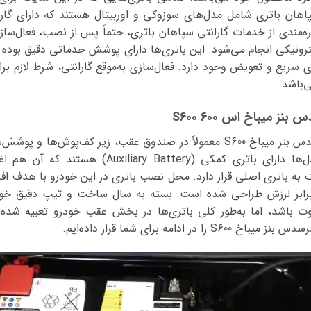
سپاهان باتری شامل مدل‌های سوزوکی و اوربیتال هستند که دارای گارا
هره‌مندی از خدمات گارانتی سپاهان باتری، حتماً پس از نصب، فعال‌ساز
لکترونیکی انجام می‌شود. این باتری‌ها دارای پوشش خدماتی دقیق بوده
ری سریع و تعویض وجود دارد. فعال‌سازی به‌موقع گارانتی، شرط لازم ب
‌باشد.
 میباخ اس 600 S600
باتری اصلی خودروی مرسدس بنز میباخ S600 معمولاً در صندوق عقب، زیر ک
است. همچنین برخی مدل‌ها دارای باتری کمکی (ttery
 به باتری اصلی قرار دارد. محل نصب باتری در این خودرو با هدف اف
برابر لرزش طراحی شده است. بسته به سال ساخت و تیپ دقیق خو
اشد، اما به‌طور کلی باتری‌ها در بخش عقب خودرو تعبیه شده‌اند
 ادامه برای شما قرار داده‌ایم.