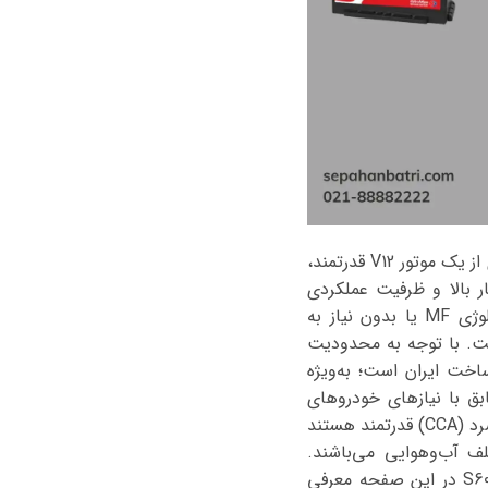
مرسدس بنز میباخ S600 یکی از لوکس‌ترین و پیشرفته‌ترین سدان‌های جهان است که با بهره‌گیری از یک موتور V12 قدرتمند،
ار بالا و ظرفیت عملکردی
دقیق است. باتری فابریک این خودرو از نوع سیلد اسید (Sealed Lead Acid) و دارای تکنولوژی MF یا بدون نیاز به
ت. با توجه به محدودیت
اخت ایران است؛ به‌ویژه
بق با نیازهای خودروهای
لوکس در سطح بالایی قرار دارند. این باتری‌ها دارای ظرفیت ذخیره (RC) بالا و جریان راه‌اندازی سرد (CCA) قدرتمند هستند
 آب‌وهوایی می‌باشند.
اطلاعات دقیق‌تر درباره RC و CCA باتری‌های سوزوکی و اوربیتال که برای مرسدس بنز میباخ S600 در این صفحه معرفی