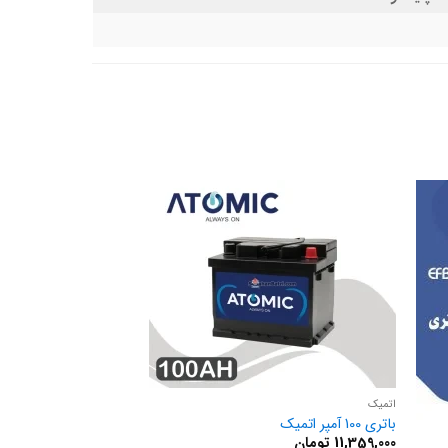
اتمیک
باتری 100 آمپر اتمیک
11,359,000
تومان