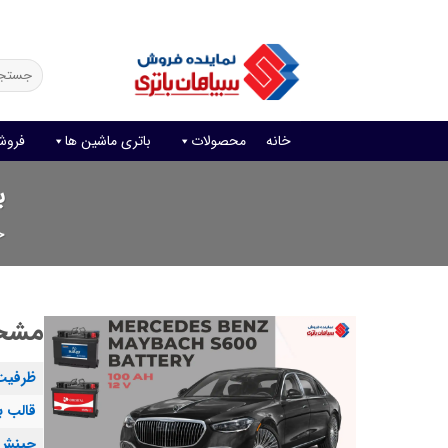
Ski
فروش آنلاین باتری
قیمت باتری ماشین
امداد باتری
t
conten
جستجو
برای:
خانه
محصولات
باتری ماشین ها
فروش
ب
خ
مشخصا
ظرفیت
قالب ب
چینش 