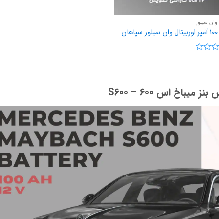
 وان سیلور
ان
یباخ اس 600 – S600