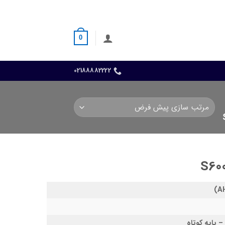
0
02188882222
پایه کوتاه