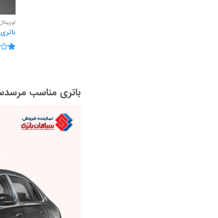
اوربیتال
باتری 100 آمپر اوربیتال وان سیلور سپاه
نمره
1
از
5
باتری مناسب مرسدس بنز م