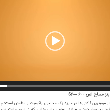
ویدیو
باخ اس 600 S600
از مهم‌ترین فاکتورها در خرید یک محصول باکیفیت و مطمئن است؛ چرا