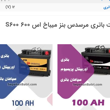
اتری
12 (V)
باتری مرسدس بنز میباخ اس 600 S600