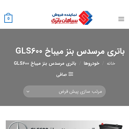
Ski
02188882222
t
conten
0
باتری مرسدس بنز میباخ GLS600
خانه
/
خودروها
/
باتری مرسدس بنز میباخ GLS600
صافی