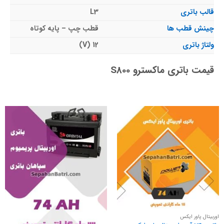
قالب باتری
L3
چینش قطب ها
قطب چپ – پایه کوتاه
ولتاژ باتری
12 (V)
قیمت باتری ماکسترو S800
اوربیتال پاور ایکس