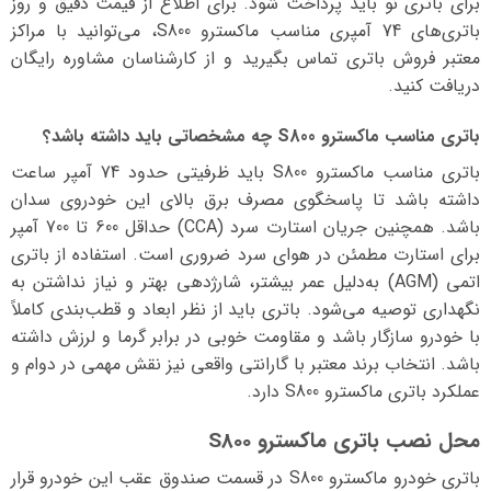
برای باتری نو باید پرداخت شود. برای اطلاع از قیمت دقیق و روز
باتری‌های 74 آمپری مناسب ماکسترو S800، می‌توانید با مراکز
معتبر فروش باتری تماس بگیرید و از کارشناسان مشاوره رایگان
دریافت کنید.
باتری مناسب ماکسترو S800 چه مشخصاتی باید داشته باشد؟
باتری مناسب ماکسترو S800 باید ظرفیتی حدود 74 آمپر ساعت
داشته باشد تا پاسخگوی مصرف برق بالای این خودروی سدان
باشد. همچنین جریان استارت سرد (CCA) حداقل 600 تا 700 آمپر
برای استارت مطمئن در هوای سرد ضروری است. استفاده از باتری
اتمی (AGM) به‌دلیل عمر بیشتر، شارژدهی بهتر و نیاز نداشتن به
نگهداری توصیه می‌شود. باتری باید از نظر ابعاد و قطب‌بندی کاملاً
با خودرو سازگار باشد و مقاومت خوبی در برابر گرما و لرزش داشته
باشد. انتخاب برند معتبر با گارانتی واقعی نیز نقش مهمی در دوام و
عملکرد باتری ماکسترو S800 دارد.
محل نصب باتری ماکسترو S800
باتری خودرو ماکسترو S800 در قسمت صندوق عقب این خودرو قرار