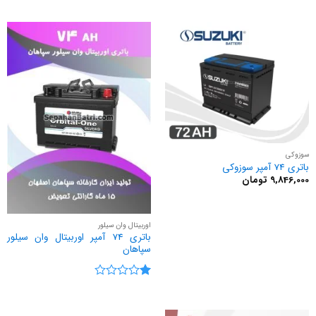
سوزوکی
باتری 74 آمپر سوزوکی
9,846,000
تومان
اوربیتال وان سیلور
باتری 74 آمپر اوربیتال وان سیلور
سپاهان
نمره
1
از