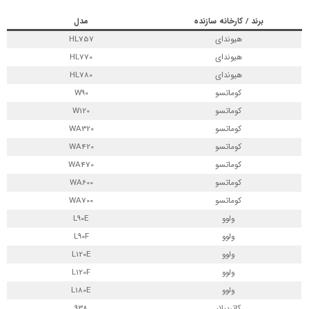
برند / کارخانه سازنده
مدل
هیوندای
HL757
هیوندای
HL770
هیوندای
HL780
کوماتسو
W90
کوماتسو
W120
کوماتسو
WA320
کوماتسو
WA420
کوماتسو
WA470
کوماتسو
WA600
کوماتسو
WA700
ولوو
L90E
ولوو
L90F
ولوو
L120E
ولوو
L120F
ولوو
L180E
کاترپیلار
938