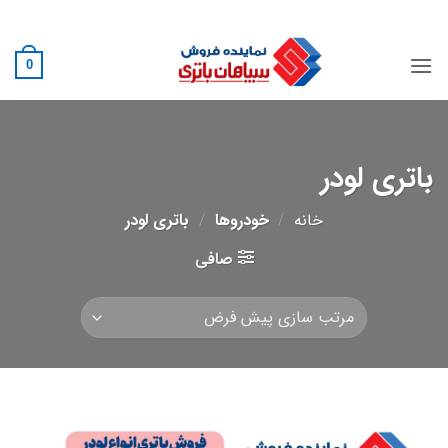
Ski
02188882222
t
conten
0
باتری لودر
خانه
/
خودروها
/
باتری لودر
صافی