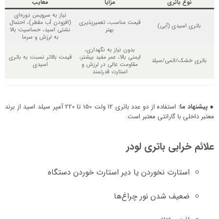
نوع باتری
مزایا
معایب
نیاز به سرویس دوره‌ای
قیمت مناسب، تعمیرپذیری
(افزودن آب مقطر)، احتمال
باتری اسیدی (آبی)
بهتر
نشتی اسید، حساسیت بالا
به لرزش و سرما
بدون نیاز به نگهداری،
ایمنی بالا، عمر مفید بیشتر،
قیمت بالاتر نسبت به باتری
باتری خشک/اتمی/سیلد
مقاومت عالی در لرزش و
اسیدی
استارت قدرتمند
● پیشنهاد ما:
استفاده از دو عدد باتری 12 ولت 150 تا 220 آمپر سیلد اسید از برند
معتبر داخلی با گارانتی معتبر است.
علائم خرابی باتری لودر
استارت نخوردن یا دیر استارت خوردن دستگاه
ضعیف شدن نور چراغ‌ها