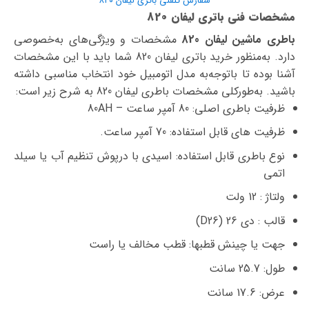
سفارش تلفنی باتری لیفان ۸۲۰
مشخصات فنی باتری لیفان 820
باطری ماشین لیفان 820
مشخصات و ویژگی‌های به‌خصوصی
دارد. به‌منظور خرید باتری لیفان 820 شما باید با این مشخصات
آشنا بوده تا با‌توجه‌به مدل اتومبیل خود انتخاب مناسبی داشته
باشید. به‌طورکلی مشخصات باطری لیفان 820 به شرح زیر است:
ظرفیت باطری اصلی: 80 آمپر ساعت – 80AH
ظرفیت های قابل استفاده: 70 آمپر ساعت.
نوع باطری قابل استفاده: اسیدی با درپوش تنظیم آب یا سیلد
اتمی
ولتاژ : 12 ولت
قالب : دی 26 (D26)
جهت یا چینش قطبها: قطب مخالف یا راست
طول: 25.7 سانت
عرض: 17.6 سانت