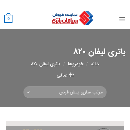
Ski
02188882222
t
conten
0
باتری لیفان ۸۲۰
خانه
/
خودروها
/
باتری لیفان ۸۲۰
صافی