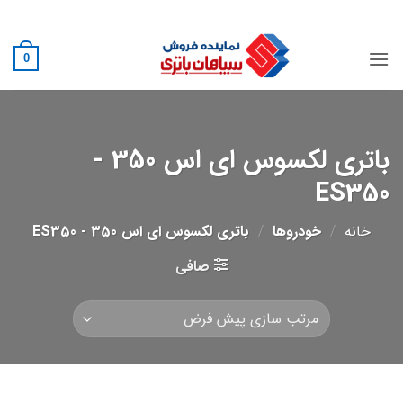
Ski
02188882222
t
conten
0
باتری لکسوس ای اس 350 -
ES350
خانه
/
خودروها
/
باتری لکسوس ای اس 350 - ES350
صافی