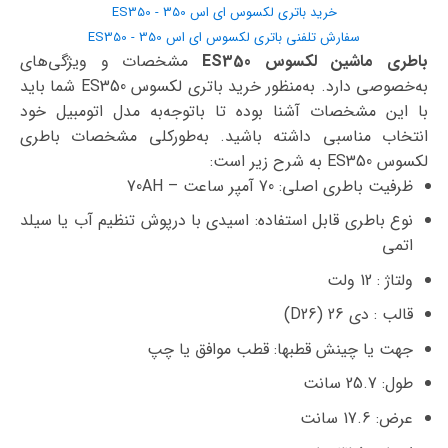
خرید باتری لکسوس ای اس 350 - ES350
سفارش تلفنی باتری لکسوس ای اس 350 - ES350
باطری ماشین لکسوس ES350
مشخصات و ویژگی‌های
به‌خصوصی دارد. به‌منظور خرید باتری لکسوس ES350 شما باید
با این مشخصات آشنا بوده تا با‌توجه‌به مدل اتومبیل خود
انتخاب مناسبی داشته باشید. به‌طورکلی مشخصات باطری
لکسوس ES350 به شرح زیر است:
ظرفیت باطری اصلی: 70 آمپر ساعت – 70AH
نوع باطری قابل استفاده: اسیدی با درپوش تنظیم آب یا سیلد
اتمی
ولتاژ : 12 ولت
قالب : دی 26 (D26)
جهت یا چینش قطبها: قطب موافق یا چپ
طول: 25.7 سانت
عرض: 17.6 سانت