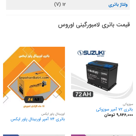
ولتاژ باتری
12 (V)
قیمت باتری لامبورگینی اوروس
سوزوکی
باتری 72 آمپر سوزوکی
اوربیتال پاور ایکس
9,846,000
تومان
باتری 74 آمپر اوربیتال پاور ایکس