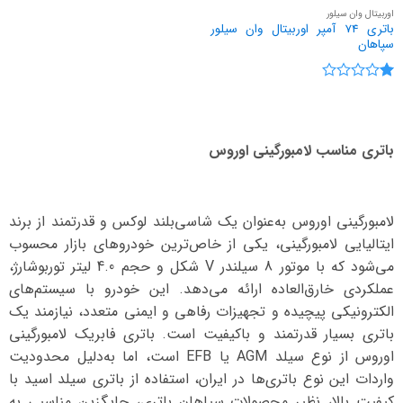
اوربیتال وان سیلور
باتری 74 آمپر اوربیتال وان سیلور
سپاهان
نمره
1
از
5
باتری مناسب لامبورگینی اوروس
لامبورگینی اوروس به‌عنوان یک شاسی‌بلند لوکس و قدرتمند از برند
ایتالیایی لامبورگینی، یکی از خاص‌ترین خودروهای بازار محسوب
می‌شود که با موتور 8 سیلندر V شکل و حجم 4.0 لیتر توربوشارژ،
عملکردی خارق‌العاده ارائه می‌دهد. این خودرو با سیستم‌های
الکترونیکی پیچیده و تجهیزات رفاهی و ایمنی متعدد، نیازمند یک
باتری بسیار قدرتمند و باکیفیت است. باتری فابریک لامبورگینی
اوروس از نوع سیلد AGM یا EFB است، اما به‌دلیل محدودیت
واردات این نوع باتری‌ها در ایران، استفاده از باتری سیلد اسید با
کیفیت بالا، نظیر محصولات سپاهان باتری، جایگزین مناسبی به