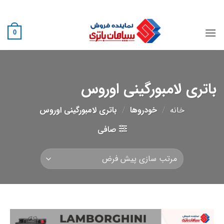
Ski
02188882222
t
conten
0
باتری لامبورگینی اوروس
خانه
/
خودروها
/
باتری لامبورگینی اوروس
صافی