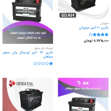
سوزوکی
باتری 60 آمپر سوزوکی
8,735,000
تومان
نمره
4
از 5
اوربیتال وان سیلور
باتری 74 آمپر اوربیتال وان سیلور
سپاهان
نمره
1
از
5