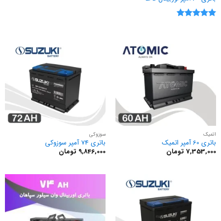
نمره
5
از
5
اتمیک
سوزوکی
باتری 60 آمپر اتمیک
باتری 74 آمپر سوزوکی
7,353,000
تومان
9,846,000
تومان