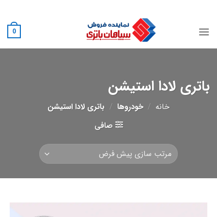
Ski
02188882222
t
conten
0
باتری لادا استیشن
خانه
/
خودروها
/
باتری لادا استیشن
صافی